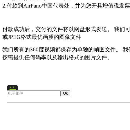
2.付款到AirPano中国代表处，并为您开具增值税发
*
- 独特的镜头或超大图像，价格增加100%。
*
*
- 我们可以将360度全景图片转换为高清视频。 可以在
此处
的示例。
*
- 用于商业用途适用特殊价格
单击此处
观看我们的360°高清视频（4K）的示例。 请注意
付款成功后，交付的文件将以网盘形式发送。 我们可以
计算机才能观看高清预览。 对于其他用户，
此处提供
了较低
如果您需要大于180厘米宽的图像，请查看此
高清图库
并
或JPEG格式最优画质的图像文件
的360°视频示例。
jsm@airpano.com
。 我们提供一系列超高分辨率的图像，包
图和超高分辨率图像，价格另行协商。
我们所有的360度视频都保存为单独的帧图文件。 
要查看我们的照片，请访问
图片库
。
按需提供任何码率以及输出格式的图片文件。
点击以下按钮订购印刷品
Ok