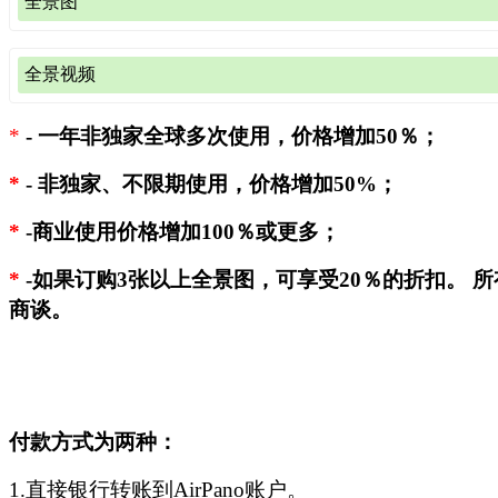
全景图
平面图片
（非360图像或从360全景图裁剪；
样图
),
全景视频
360x180全景图文件
（
样图
)
最长边的图像大小
人民币价格
人民币价格（元）
视频文件（360°和360°全景照片转换而成）
3500像素（30厘米，12英寸)
200
*
-
一年非独家全球多次使用，价格增加50％；
类别
每秒价格（人
4700像素 (40厘米, 16英寸)
240
非独家、单次使用、1
单个项目
图像尺寸
*
-
非独家、不限期使用，价格增加50%；
年授权
非独家、
500元/秒（最低订单为
7000像素 (60厘米, 24 英寸)
280
4K 360°视频
万/分钟
6000x3000 像素
4000
7
*
-商业使用价格增加100％或更多；
8800像素 (75厘米, 30 英寸)
320
800元/秒 (最低订单为1
14000x7000 像素
7200
1
8K 360°视频
*
10600像素 (90厘米, 35 英寸)
360
*
-如果订购3张以上全景图，可享受20％的折扣。 
分钟
18000x9000 像素
*
8400
1
商谈。
12000像素 (100厘米, 40 英寸)
410
普通高清视频
320元 (最低订单为
13800像素 (115厘米, 46 英寸)
460
如需查看6000x3000全景图的质量，请下载
测试文件
（12 Mb）
转换型高清视频
*
*
320元 (最低订单为
15300像素 (130厘米, 51 英寸)
520
如需查看14000x7000全景图的质量，请下载
测试文件
（60 Mb
我们出售的仅为视频文件，不附带背景音乐和配音。 如果您
18000像素 (150厘米, 60 英寸)
580
乐的视频，获得所选歌曲的许可将产生额外费用。
如需查看18000x9000全景图的质量，请下载
测试文件
（95 Mb
付款方式为两种：
21200像素 (180厘米, 70 英寸)
640
*
- 我们可以提供部分8K和12K清晰度的360°视频。 可来
*
- 并非所有全景图的尺寸都为18000x9000像素。
1.直接银行转账到AirPano账户。
jsm@airpano.com具体咨询。
jsm@airpano.com
或查阅上表格以测试可用全景图的最大尺寸