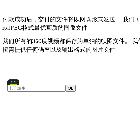
的示例。
*
- 用于商业用途适用特殊价格
单击此处
观看我们的360°高清视频（4K）的示例。 请注意
付款成功后，交付的文件将以网盘形式发送。 我们可以
计算机才能观看高清预览。 对于其他用户，
此处提供
了较低
如果您需要大于180厘米宽的图像，请查看此
高清图库
并
或JPEG格式最优画质的图像文件
的360°视频示例。
jsm@airpano.com
。 我们提供一系列超高分辨率的图像，包
图和超高分辨率图像，价格另行协商。
我们所有的360度视频都保存为单独的帧图文件。 
要查看我们的照片，请访问
图片库
。
按需提供任何码率以及输出格式的图片文件。
点击以下按钮订购印刷品
Ok