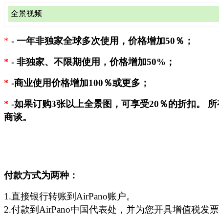
全景视频
360x180全景图文件
（
样图
)
最长边的图像大小
人民币价格
人民币价格（元）
视频文件（360°和360°全景照片转换而成）
3500像素（30厘米，12英寸)
200
*
-
一年非独家全球多次使用，价格增加50％；
类别
每秒价格（人
4700像素 (40厘米, 16英寸)
240
非独家、单次使用、1
单个项目
图像尺寸
*
-
非独家、不限期使用，价格增加50%；
年授权
非独家、
500元/秒（最低订单为
7000像素 (60厘米, 24 英寸)
280
4K 360°视频
万/分钟
6000x3000 像素
4000
7
*
-商业使用价格增加100％或更多；
8800像素 (75厘米, 30 英寸)
320
800元/秒 (最低订单为1
14000x7000 像素
7200
1
8K 360°视频
*
10600像素 (90厘米, 35 英寸)
360
*
-如果订购3张以上全景图，可享受20％的折扣。 
分钟
18000x9000 像素
*
8400
1
商谈。
12000像素 (100厘米, 40 英寸)
410
普通高清视频
320元 (最低订单为
13800像素 (115厘米, 46 英寸)
460
如需查看6000x3000全景图的质量，请下载
测试文件
（12 Mb）
转换型高清视频
*
*
320元 (最低订单为
15300像素 (130厘米, 51 英寸)
520
如需查看14000x7000全景图的质量，请下载
测试文件
（60 Mb
我们出售的仅为视频文件，不附带背景音乐和配音。 如果您
18000像素 (150厘米, 60 英寸)
580
乐的视频，获得所选歌曲的许可将产生额外费用。
如需查看18000x9000全景图的质量，请下载
测试文件
（95 Mb
付款方式为两种：
21200像素 (180厘米, 70 英寸)
640
*
- 我们可以提供部分8K和12K清晰度的360°视频。 可来
*
- 并非所有全景图的尺寸都为18000x9000像素。
1.直接银行转账到AirPano账户。
jsm@airpano.com具体咨询。
jsm@airpano.com
或查阅上表格以测试可用全景图的最大尺寸
2.付款到AirPano中国代表处，并为您开具增值税发
*
- 独特的镜头或超大图像，价格增加100%。
*
*
- 我们可以将360度全景图片转换为高清视频。 可以在
此处