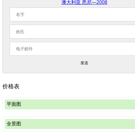
澳大利亚 悉尼—2008
发送
价格表
平面图
全景图
平面图片
（非360图像或从360全景图裁剪；
样图
),