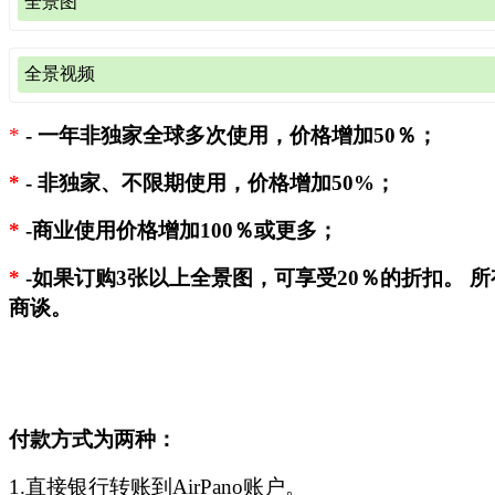
全景图
平面图片
（非360图像或从360全景图裁剪；
样图
),
全景视频
360x180全景图文件
（
样图
)
最长边的图像大小
人民币价格
人民币价格（元）
视频文件（360°和360°全景照片转换而成）
3500像素（30厘米，12英寸)
200
*
-
一年非独家全球多次使用，价格增加50％；
类别
每秒价格（人
4700像素 (40厘米, 16英寸)
240
非独家、单次使用、1
单个项目
图像尺寸
*
-
非独家、不限期使用，价格增加50%；
年授权
非独家、
500元/秒（最低订单为
7000像素 (60厘米, 24 英寸)
280
4K 360°视频
万/分钟
6000x3000 像素
4000
7
*
-商业使用价格增加100％或更多；
8800像素 (75厘米, 30 英寸)
320
800元/秒 (最低订单为1
14000x7000 像素
7200
1
8K 360°视频
*
10600像素 (90厘米, 35 英寸)
360
*
-如果订购3张以上全景图，可享受20％的折扣。 
分钟
18000x9000 像素
*
8400
1
商谈。
12000像素 (100厘米, 40 英寸)
410
普通高清视频
320元 (最低订单为
13800像素 (115厘米, 46 英寸)
460
如需查看6000x3000全景图的质量，请下载
测试文件
（12 Mb）
转换型高清视频
*
*
320元 (最低订单为
15300像素 (130厘米, 51 英寸)
520
如需查看14000x7000全景图的质量，请下载
测试文件
（60 Mb
我们出售的仅为视频文件，不附带背景音乐和配音。 如果您
18000像素 (150厘米, 60 英寸)
580
乐的视频，获得所选歌曲的许可将产生额外费用。
如需查看18000x9000全景图的质量，请下载
测试文件
（95 Mb
付款方式为两种：
21200像素 (180厘米, 70 英寸)
640
*
- 我们可以提供部分8K和12K清晰度的360°视频。 可来
*
- 并非所有全景图的尺寸都为18000x9000像素。
1.直接银行转账到AirPano账户。
jsm@airpano.com具体咨询。
jsm@airpano.com
或查阅上表格以测试可用全景图的最大尺寸