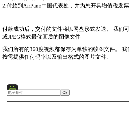
2.付款到AirPano中国代表处，并为您开具增值税发
*
- 独特的镜头或超大图像，价格增加100%。
*
*
- 我们可以将360度全景图片转换为高清视频。 可以在
此处
的示例。
*
- 用于商业用途适用特殊价格
单击此处
观看我们的360°高清视频（4K）的示例。 请注意
付款成功后，交付的文件将以网盘形式发送。 我们可以
计算机才能观看高清预览。 对于其他用户，
此处提供
了较低
如果您需要大于180厘米宽的图像，请查看此
高清图库
并
或JPEG格式最优画质的图像文件
的360°视频示例。
jsm@airpano.com
。 我们提供一系列超高分辨率的图像，包
图和超高分辨率图像，价格另行协商。
我们所有的360度视频都保存为单独的帧图文件。 
要查看我们的照片，请访问
图片库
。
按需提供任何码率以及输出格式的图片文件。
点击以下按钮订购印刷品
Ok