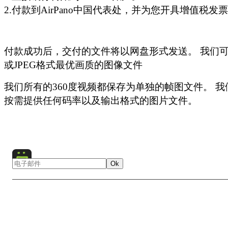
2.付款到AirPano中国代表处，并为您开具增值税发
*
- 独特的镜头或超大图像，价格增加100%。
*
*
- 我们可以将360度全景图片转换为高清视频。 可以在
此处
的示例。
*
- 用于商业用途适用特殊价格
单击此处
观看我们的360°高清视频（4K）的示例。 请注意
付款成功后，交付的文件将以网盘形式发送。 我们可以
计算机才能观看高清预览。 对于其他用户，
此处提供
了较低
如果您需要大于180厘米宽的图像，请查看此
高清图库
并
或JPEG格式最优画质的图像文件
的360°视频示例。
jsm@airpano.com
。 我们提供一系列超高分辨率的图像，包
图和超高分辨率图像，价格另行协商。
我们所有的360度视频都保存为单独的帧图文件。 
要查看我们的照片，请访问
图片库
。
按需提供任何码率以及输出格式的图片文件。
点击以下按钮订购印刷品
Ok