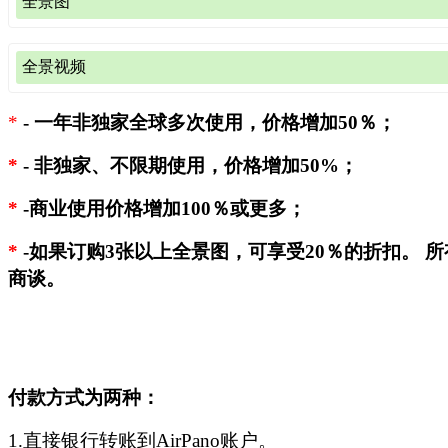
全景图
平面图片
（非360图像或从360全景图裁剪；
样图
),
全景视频
360x180全景图文件
（
样图
)
最长边的图像大小
人民币价格
人民币价格（元）
视频文件（360°和360°全景照片转换而成）
3500像素（30厘米，12英寸)
200
*
-
一年非独家全球多次使用，价格增加50％；
类别
每秒价格（人
4700像素 (40厘米, 16英寸)
240
非独家、单次使用、1
单个项目
图像尺寸
*
-
非独家、不限期使用，价格增加50%；
年授权
非独家、
500元/秒（最低订单为
7000像素 (60厘米, 24 英寸)
280
4K 360°视频
万/分钟
6000x3000 像素
4000
7
*
-商业使用价格增加100％或更多；
8800像素 (75厘米, 30 英寸)
320
800元/秒 (最低订单为1
14000x7000 像素
7200
1
8K 360°视频
*
10600像素 (90厘米, 35 英寸)
360
*
-如果订购3张以上全景图，可享受20％的折扣。 
分钟
18000x9000 像素
*
8400
1
商谈。
12000像素 (100厘米, 40 英寸)
410
普通高清视频
320元 (最低订单为
13800像素 (115厘米, 46 英寸)
460
如需查看6000x3000全景图的质量，请下载
测试文件
（12 Mb）
转换型高清视频
*
*
320元 (最低订单为
15300像素 (130厘米, 51 英寸)
520
如需查看14000x7000全景图的质量，请下载
测试文件
（60 Mb
我们出售的仅为视频文件，不附带背景音乐和配音。 如果您
18000像素 (150厘米, 60 英寸)
580
乐的视频，获得所选歌曲的许可将产生额外费用。
如需查看18000x9000全景图的质量，请下载
测试文件
（95 Mb
付款方式为两种：
21200像素 (180厘米, 70 英寸)
640
*
- 我们可以提供部分8K和12K清晰度的360°视频。 可来
*
- 并非所有全景图的尺寸都为18000x9000像素。
1.直接银行转账到AirPano账户。
jsm@airpano.com具体咨询。
jsm@airpano.com
或查阅上表格以测试可用全景图的最大尺寸