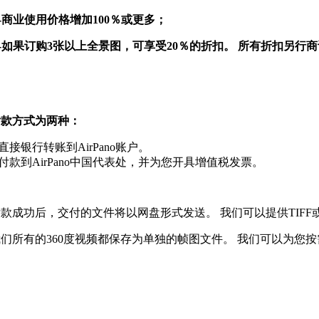
4K 360°视频
7000像素 (60厘米, 24 英寸)
6000x3000 像素
40
-商业使用价格增加100％或更多；
8K 360°视频
*
8800像素 (75厘米, 30 英寸)
14000x7000 像素
72
-如果订购3张以上全景图，可享受20％的折扣。 所有折扣另行
普通高清视频
10600像素 (90厘米, 35 英寸)
18000x9000 像素
*
84
转换型高清视频
*
*
12000像素 (100厘米, 40 英寸)
如需查看6000x3000全景图的质量，请下载
测试文件
（12 Mb）;
13800像素 (115厘米, 46 英寸)
我们出售的仅为视频文件，不附带背景音乐和配音。 如果您想
如需查看14000x7000全景图的质量，请下载
测试文件
（60 Mb）;
付款方式为两种：
15300像素 (130厘米, 51 英寸)
*
- 我们可以提供部分8K和12K清晰度的360°视频。 可来电或发送需求
如需查看18000x9000全景图的质量，请下载
测试文件
（95 Mb）;
.直接银行转账到AirPano账户。
18000像素 (150厘米, 60 英寸)
.付款到AirPano中国代表处，并为您开具增值税发票。
*
*
- 我们可以将360度全景图片转换为高清视频。 可以在
此处
查
*
- 并非所有全景图的尺寸都为18000x9000像素。 请发送需求至
j
21200像素 (180厘米, 70 英寸)
单击此处
观看我们的360°高清视频（4K）的示例。 请注意，
供
了较低分辨率（2K）的360°视频示例。
款成功后，交付的文件将以网盘形式发送。 我们可以提供TIFF
*
- 独特的镜头或超大图像，价格增加100%。
我们所有的360度视频都保存为单独的帧图文件。 我们可以为您
*
- 用于商业用途适用特殊价格
如果您需要大于180厘米宽的图像，请查看此
高清图库
并将请求
包括千兆像素全景图和超高分辨率图像，价格另行协商。