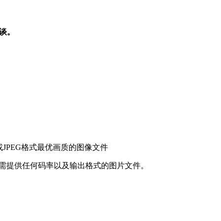
500元/秒（最低订单为1万元） 约3万/分钟
2800
00
7200
800元/秒 (最低订单为1万元) 约5万/分钟
3200
00
16000
商谈。
320元 (最低订单为2500元)
3600
00
18000
320元 (最低订单为3000元)
4100
4600
获得带有音乐的视频，获得所选歌曲的许可将产生额外费用。
5200
至jsm@airpano.com具体咨询。
5800
看此类转换的示例。
sm@airpano.com
或查阅上表格以测试可用全景图的最大尺寸。
6400
需要高性能的计算机才能观看高清预览。 对于其他用户，
此处提
或JPEG格式最优画质的图像文件
按需提供任何码率以及输出格式的图片文件。
发送至
jsm@airpano.com
。 我们提供一系列超高分辨率的图像，