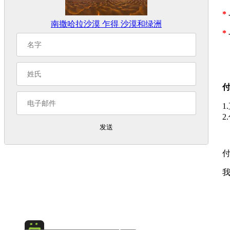
*
南撒哈拉沙漠 乍得 沙漠和绿洲
*
1
2
发送
付