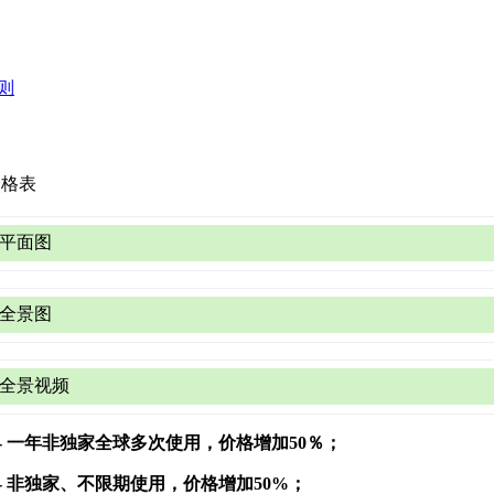
则
价格表
平面图
全景图
平面
（非360图像或从36
全景视频
360x180全景
最长边的图像大小
人民币价
视频文件（360°和36
-
3500像素（30厘米，12英寸)
一年非独家全球多次使用，价格增加50％；
类别
4700像素 (40厘米, 16英寸)
图像尺寸
非独家、单次使用、
-
非独家、不限期使用，价格增加50%；