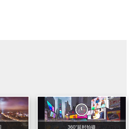
图
360°延时拍摄