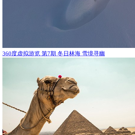
360度虚拟游览 第7期 冬日林海 雪境寻幽