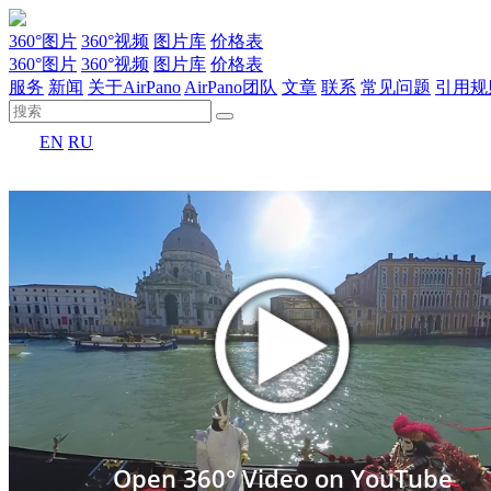
360°图片
360°视频
图片库
价格表
360°图片
360°视频
图片库
价格表
服务
新闻
关于AirPano
AirPano团队
文章
联系
常见问题
引用规
EN
RU
Open 360° Video on YouTube