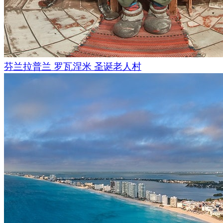
芬兰拉普兰 罗瓦涅米 圣诞老人村