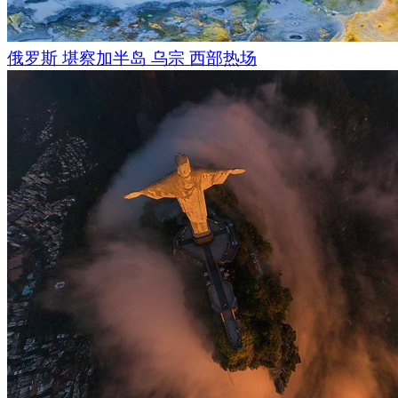
俄罗斯 堪察加半岛 乌宗 西部热场