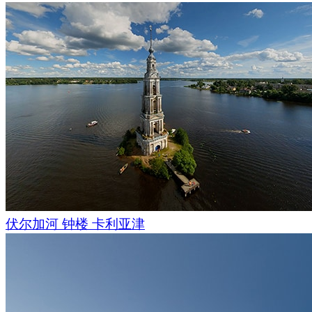
伏尔加河 钟楼 卡利亚津