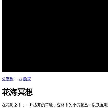
分享到
0
‹ ›
购买
花海冥想
在花海之中，一片盛开的草地，森林中的小黄花丛，以及点缀