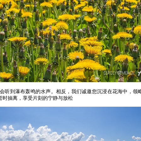
会听到瀑布轰鸣的水声。相反，我们诚邀您沉浸在花海中，领
暂时抽离，享受片刻的宁静与放松