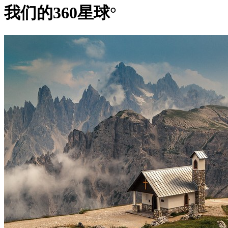
我们的360星球°
北极光可真是变幻莫测：一会儿变成一道细小的条纹悬挂在地
笼罩着整片天空。为了不错过任何一个小细节，我可是用上了尼康
焦距的超广角相机。不过就算拥有超广角镜头，我也得多拍几
它们合并成一张全景图。
我开启了实时取景模式，手动对焦灯塔，并用胶带固定相机转
黑暗中不小心碰到相机。
我把感光度调到2,500，这样能较好地降低拍摄噪点。光圈我调小
快门速度，我得尝试几次才能确定。问题就在于北极光是一
象，天空中不停地闪烁着光束，几分钟之内就会迅速变成另一
选择了0.1秒的快门速度，既保证了拍摄所需的亮度，又不会
度（请注意我还要把这几张图片合成一张全景图）。
半个小时内，我们拍摄了许多照片，并将其合成全景图。空
端：一会儿像横跨天空的细小条纹，一会儿又变成了一条歪歪
有时候整片天空都会笼罩着浅绿色的薄雾。
我们今晚的主要任务是制作一段高质量的360º北极光延时视频。A
的成员们特地为此设计了一个特殊的装置，我们亲切地叫它“三