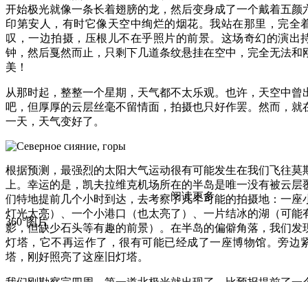
开始极光就像一条长着翅膀的龙，然后变身成了一个戴着五颜
印第安人，有时它像天空中绚烂的烟花。我站在那里，完全
叹，一边拍摄，压根儿不在乎照片的前景。这场奇幻的演出
钟，然后戛然而止，只剩下几道条纹悬挂在空中，完全无法和
美！
从那时起，整整一个星期，天气都不太乐观。也许，天空中曾
吧，但厚厚的云层丝毫不留情面，拍摄也只好作罢。然而，就
一天，天气变好了。
根据预测，最强烈的太阳大气运动很有可能发生在我们飞往莫
上。幸运的是，凯夫拉维克机场所在的半岛是唯一没有被云层
阅读更多
们特地提前几个小时到达，去考察了几个可能的拍摄地：一座
灯光太亮）、一个小港口（也太亮了）、一片结冰的湖（可能
360°图片
影，但缺少石头等有趣的前景）。在半岛的偏僻角落，我们发
灯塔，它不再运作了，很有可能已经成了一座博物馆。旁边
塔，刚好照亮了这座旧灯塔。
我们刚勘察完四周，第一道北极光就出现了，比预报提前了一
拿出相机进行拍摄啦！