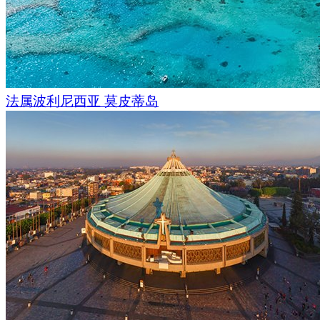
法属波利尼西亚 莫皮蒂岛