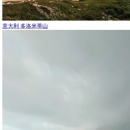
神话中的一条仙龙）。安装“三头龙”可难了，但为了完
AirPano团队可从来不会放弃！15分钟后，我们安装好了。
关参数，然后把它放到一个风景如画的地方进行拍摄。这里的
心三脚架以及整套设备被吹倒。于是设备启动后，每隔几分钟
意大利 多洛米蒂山
下。最终“三头龙”在恶劣的条件下顺利完成了拍摄任务，简直
幸好，“三头龙”的电池在极光变弱的时候才没电。我们收起设
欣赏这场落幕秀。尽管这里的极光没有上次瀑布旁的强烈，但
幸运能够再次一睹奇幻的极光。
一大早我们就登上了回家的飞机。没想到我们刚一离开，天气
有持续强烈的太阳活动。不过，我们决定不改签，这样我们就
这里。
先前我们与您分享了
极光的全景图
，现在为您呈现最新拍摄的
3
照片和视频拍摄：
Dm
照片和视频拼接：Iva