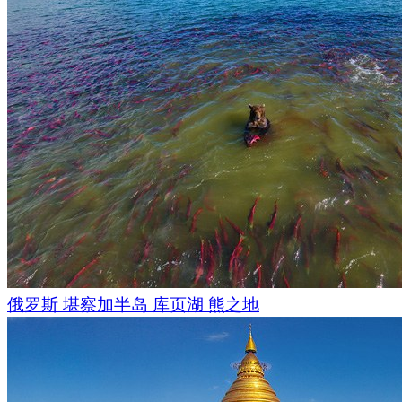
俄罗斯 堪察加半岛 库页湖 熊之地