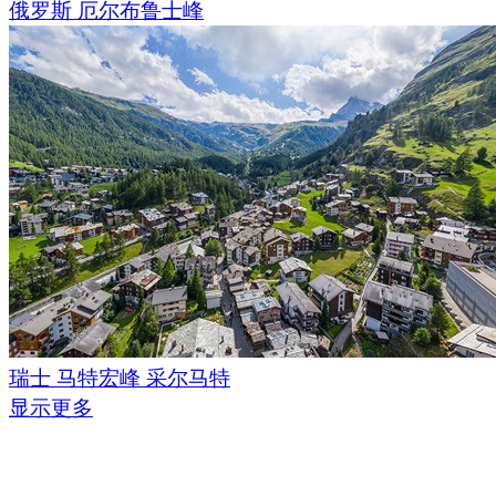
俄罗斯 厄尔布鲁士峰
瑞士 马特宏峰 采尔马特
显示更多