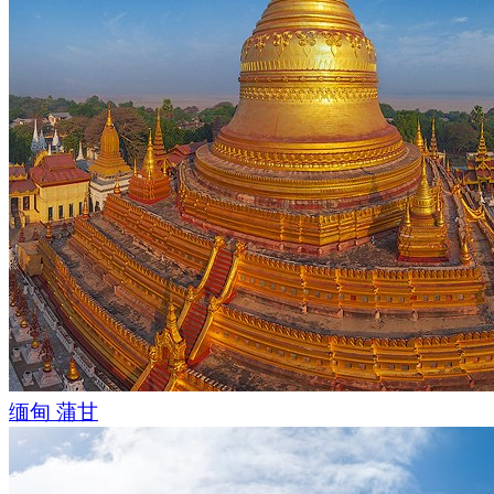
缅甸 蒲甘