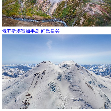
俄罗斯堪察加半岛 间歇泉谷