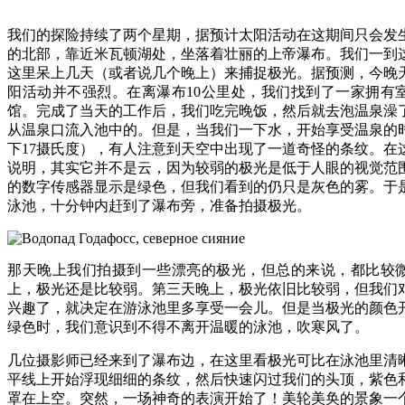
我们的探险持续了两个星期，据预计太阳活动在这期间只会发
的北部，靠近米瓦顿湖处，坐落着壮丽的上帝瀑布。我们一到
这里呆上几天（或者说几个晚上）来捕捉极光。据预测，今晚
阳活动并不强烈。在离瀑布10公里处，我们找到了一家拥有
馆。完成了当天的工作后，我们吃完晚饭，然后就去泡温泉澡
从温泉口流入池中的。但是，当我们一下水，开始享受温泉的
下17摄氏度），有人注意到天空中出现了一道奇怪的条纹。在
说明，其实它并不是云，因为较弱的极光是低于人眼的视觉范
的数字传感器显示是绿色，但我们看到的仍只是灰色的雾。于
泳池，十分钟内赶到了瀑布旁，准备拍摄极光。
那天晚上我们拍摄到一些漂亮的极光，但总的来说，都比较
上，极光还是比较弱。第三天晚上，极光依旧比较弱，但我们
兴趣了，就决定在游泳池里多享受一会儿。但是当极光的颜色
绿色时，我们意识到不得不离开温暖的泳池，吹寒风了。
几位摄影师已经来到了瀑布边，在这里看极光可比在泳池里清
平线上开始浮现细细的条纹，然后快速闪过我们的头顶，紫色
罩在上空。突然，一场神奇的表演开始了！美轮美奂的景象一