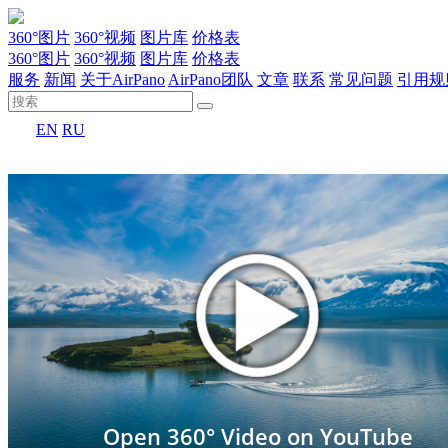
360°图片
360°视频
图片库
价格表
360°图片
360°视频
图片库
价格表
服务
新闻
关于AirPano
AirPano团队
文章
联系
常见问题
引用规
EN
RU
Open 360° Video on YouTube