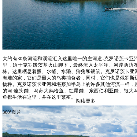
大约有30条河流和溪流汇入这里唯一的主河道-克罗诺茨卡亚河
里，始于克罗诺茨基火山脚下，最终流入太平洋。河岸两边
林。这里栖息着熊、水貂、水獭、猞猁和银鼠。克罗诺茨卡亚
海雕的家，它们是最大的鸟类捕食者，同时，它们也是俄罗斯
物种。克罗诺茨卡亚河和堪察加半岛上的许多其他河流一样，
的河:座头鲑、马苏大妈哈鱼、红尾鲑、东西伯利亚鲑、银大
鱼都生活在这里，并在这里繁殖。
阅读更多
360°图片