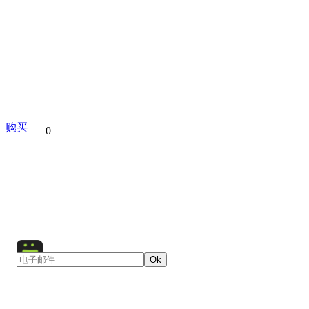
购买
分享到
0
First launch of the Angara rocket
Rocket
Cosmodrome
Russia
Ok