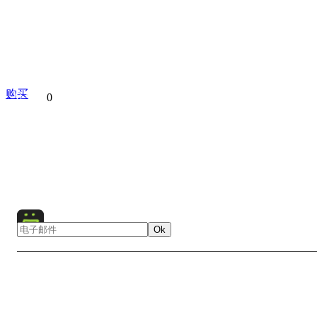
购买
分享到
0
Desert
Geoglyph
History
Landscape
Nature
Nazca
South America
Ok