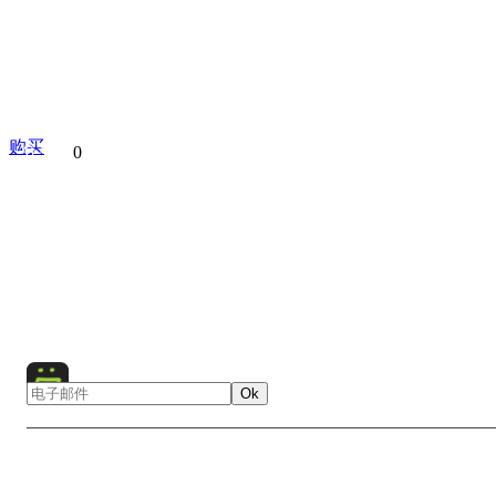
购买
分享到
0
Nazareth
Basilica
Western Wall
Architecture
Chu
Cityscape
Interior
Israel
Jerusalem
Night
Re
Religious Building
Religious Buildings
Temple
Ok