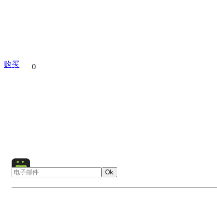
购买
分享到
0
America
Architecture
Chicago
City
Cityscape
Lake Michigan
Lake
Michigan
Night
North Ameri
Skyscraper
USA
Water
Ok