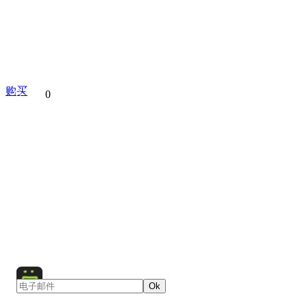
购买
分享到
0
Manarola
Cinque Terre
Italy
Love Walk
Via Del
Five Lands
Liguria
Europe
Corniglia
Vernazza
R
Monterosso
Night
City
Town
Cityscape
Architect
Sea
Rock
Boat
Sand
Beach
Cathedral
Church
Religious Building
Temple
Ok