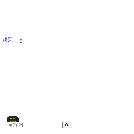
购买
分享到
0
Manarola
Cinque Terre
Italy
Love Walk
Via Del
Five Lands
Liguria
Europe
Corniglia
Vernazza
R
Monterosso
Night
City
Town
Cityscape
Architect
Sea
Rock
Boat
Sand
Beach
Cathedral
Church
Religious Building
Temple
Ok