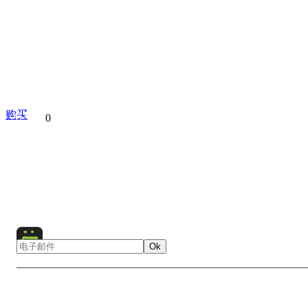
购买
分享到
0
Russia
Kambalnoe Lake
Kamchatka
Nature
Landsc
Lake
Bear
Animals
River
Volcano
Kambalnay
Ok