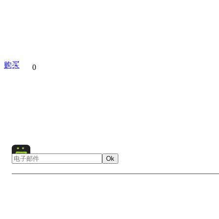
购买
分享到
0
Mont Blanc
Mountain
Alps
France
Italy
Europ
People
Ok