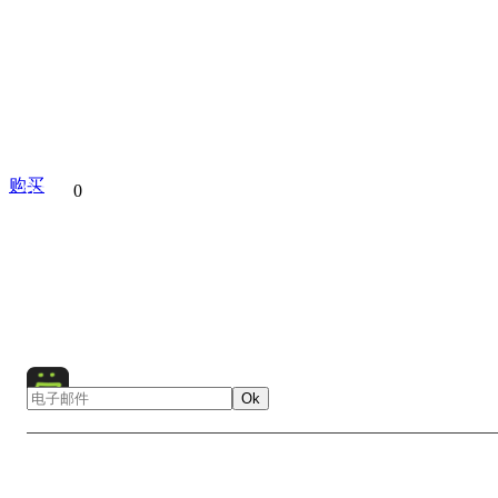
购买
分享到
0
Zhangjiajie National Forest Park
China
Avatar
Asia
Landscape
Ok