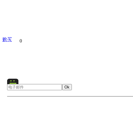
购买
分享到
0
Seville
Spain
Europe
City
Cityscape
Ok