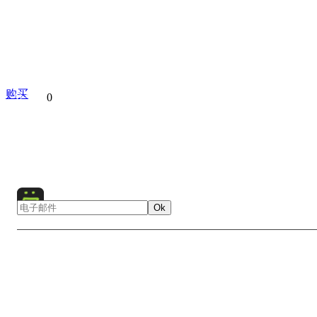
购买
分享到
0
Pamukkale
Turkey
Europe
Hot springs
Ok