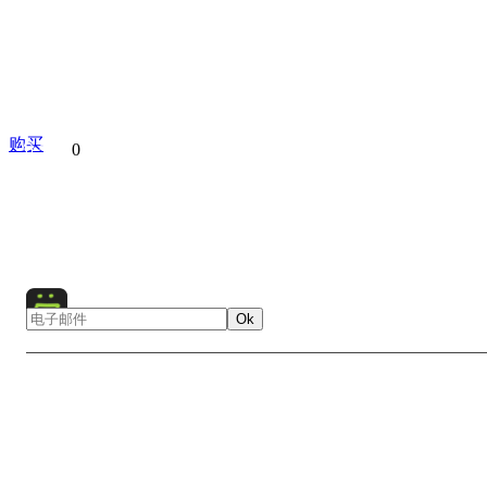
购买
分享到
0
Pamukkale
Turkey
Europe
Hot springs
Ok