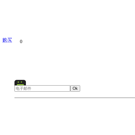
购买
分享到
0
Russia
Moscow
Europe
Salute
City
Celebration
Ok