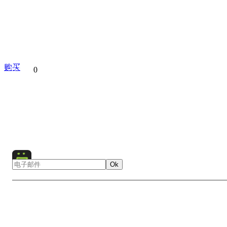
购买
分享到
0
Shark
Underwater
Diving
Coral Reef
Cor
Gardens of the Queen
Cuba
Ok