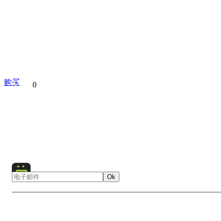
购买
分享到
0
Apple Orchad
Moscow
Kolomenskoye
Russia
Euro
Nature
Landscape
Flowers
Bird
Animal
Ok