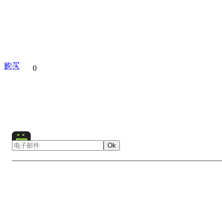
购买
分享到
0
Lake
Bay
Water
Nature
Landscape
Collectio
Ok