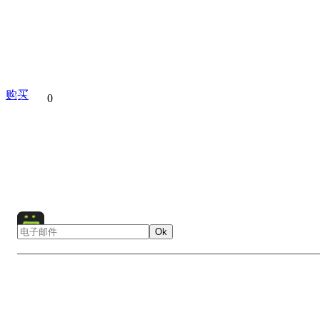
购买
分享到
0
Kolmanskop Ghost Town
Namibia
Kolmanskop
Ghost 
Sand
Ok