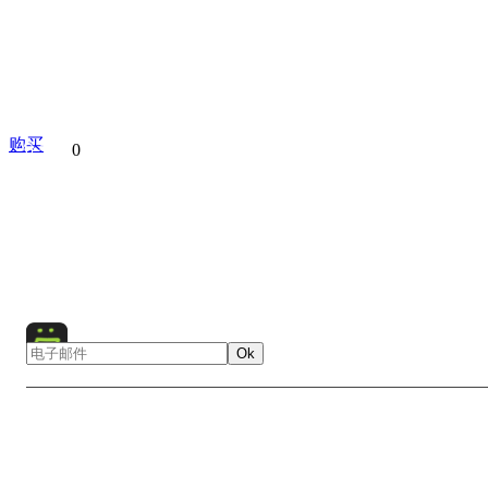
购买
分享到
0
Kolmanskop Ghost Town
Namibia
Kolmanskop
Ghost 
Sand
Ok