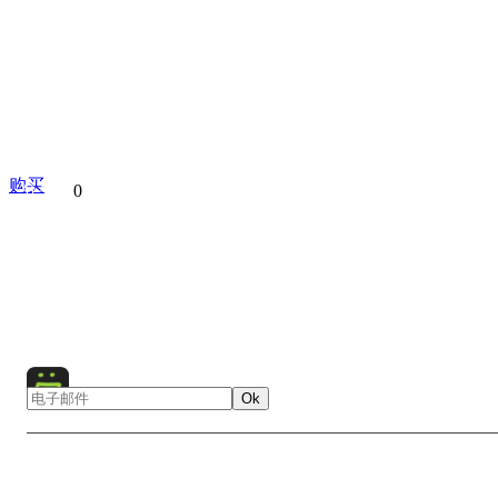
购买
分享到
0
Architecture
Castle
Cold
Europe
Fog
Germany
Mist
Nature
Neuschwanstein Castle
Snow
W
Ok