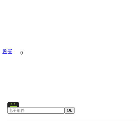
购买
分享到
0
Dunhuang Yardang National Geopark
China
Yardang
N
Landscape
Ok