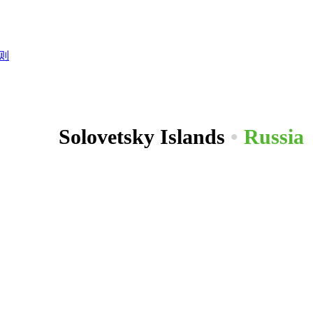
则
Solovetsky Islands
•
Russia