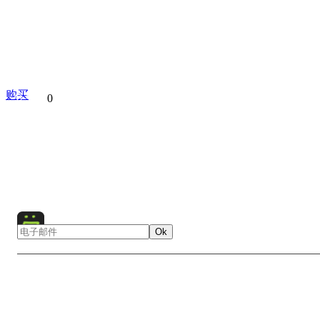
购买
分享到
0
Angel Waterfall
Landscape
Nature
People
South Ame
Summer
Travel
Venezuela
Waterfall
Wat
Ok