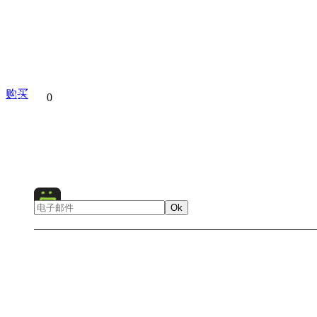
购买
分享到
0
Maldives
Paradise
Asia
Ok