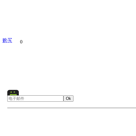
购买
分享到
0
Mount Elbrus
Caucasus
Europe
Russia
Mountai
Winter
Nature
Landscape
Night
Stars
Star
Ok