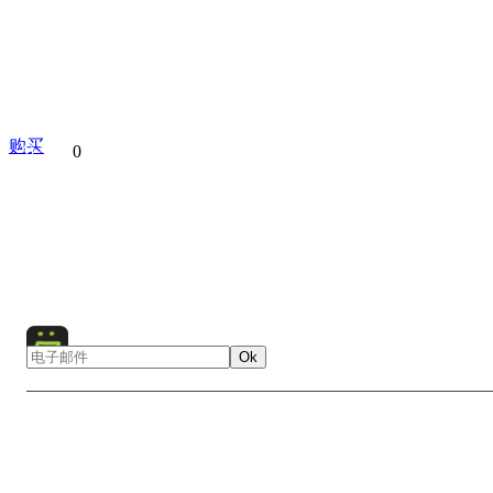
购买
分享到
0
Europe
Field
Flowers
Holland
Landscape
Nature
Tulip
Wind mill
Ok