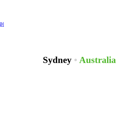
则
Sydney
•
Australia