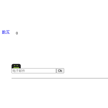
购买
分享到
0
Architecture
Australia
City
Cityscap
Ok