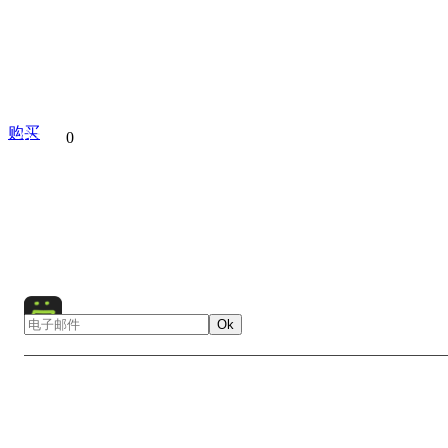
购买
分享到
0
Architecture
Australia
City
Cityscape
Harbour
Se
Urban
Water
Oceania
Boat
Bridge
Opera
Night
Ok