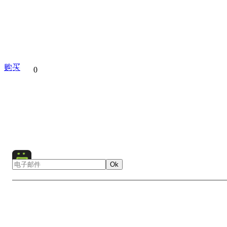
购买
分享到
0
Architecture
Australia
City
Cityscape
Harbour
Se
Urban
Water
Oceania
Boat
Bridge
Opera
Night
Ok