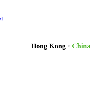
则
Hong Kong
•
China