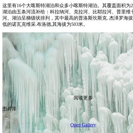
这里有16个大喀斯特湖泊和众多小喀斯特湖泊。其覆盖面积为21
湖泊由五条河流补给：科拉纳河、克拉河、比耶拉河、普里维
河。湖泊呈梯级状排列，其中最高的普洛斯坎斯克. 杰泽罗海拔
低的诺瓦克维采.布洛德,其海拔为503米。
阅读更多
图片库
Open Gallery