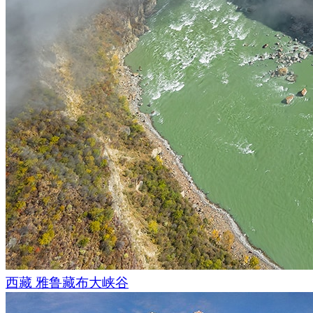
有时，它们会用相当奇怪的名字命名：例如Šupljara("没有地
穴"，"孔洞")，Crna pećina("黑洞")，Mračna("昏暗的洞穴"
洞穴中的钟乳石和石笋之间，从这一点上，我们可以印证这些
性！
西藏 雅鲁藏布大峡谷