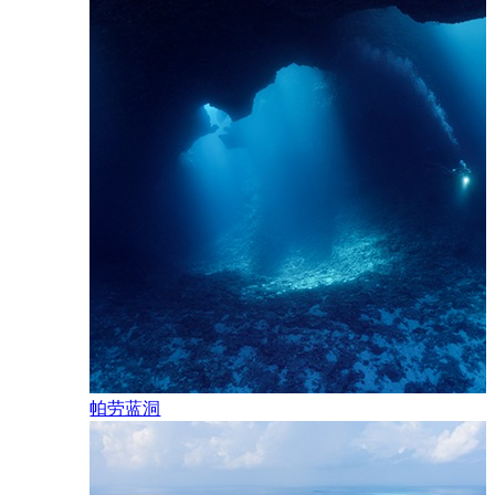
自卫。
壳类动
帕劳蓝洞