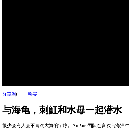
分享到
0
‹ ›
购买
与海龟，刺魟和水母一起潜水
很少会有人会不喜欢大海的宁静。AirPano团队也喜欢与