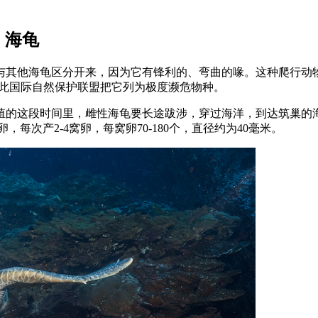
海龟
与其他海龟区分开来，因为它有锋利的、弯曲的喙。这种爬行动
因此国际自然保护联盟把它列为极度濒危物种。
殖的这段时间里，雌性海龟要长途跋涉，穿过海洋，到达筑巢的
每次产2-4窝卵，每窝卵70-180个，直径约为40毫米。