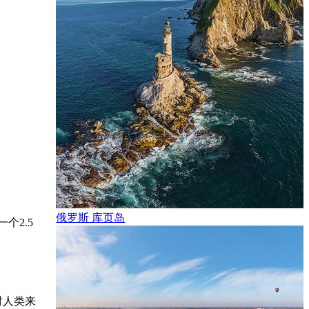
俄罗斯 库页岛
个2.5
对人类来