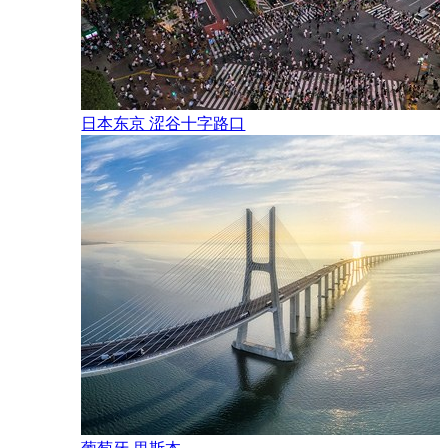
yuk
拍摄
sov
.制作
日本东京 涩谷十字路口
年2月16日