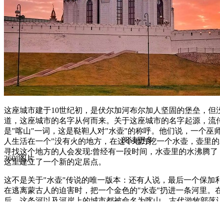
这座城市建于10世纪初，是伏尔加河布尔加人坚固的堡垒，但
道，这座城市的名字从何而来。关于这座城市的名字起源，流
是"喀山"一词，这是鞑靼人对"水壶"的称呼。他们说，一个巫
阅读更多
人生活在一个"没有火的地方，在这个地方挖一个水壶，壶里的
寻找这个地方的人会发现:曾经有一段时间，水壶里的水沸腾了
360°图片
这里建立了一个新的定居点。
这不是关于"水壶"传说的唯一版本：还有人说，最后一个保加
在逃离蒙古人的迫害时，把一个金色的"水壶"扔进一条河里。
后，这条河以及河岸上的城市都被命名为喀山。古代游牧部落
其直接用途以外，还是权力的象征，因此，在这里建立一座城