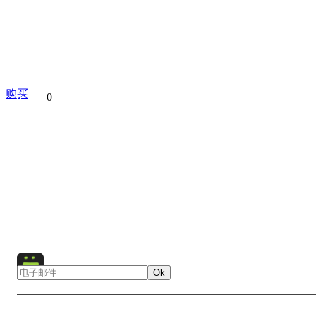
购买
分享到
0
Architecture
Cathedral
Church
City
Cityscape
Eur
Lights
Moscow Kremlin
Moscow
Mosque
Night
Religious Building
Russia
Star
Temple
Red Square
River
Water
Bridge
Ok