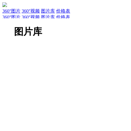
360°图片
360°视频
图片库
价格表
360°图片
360°视频
图片库
价格表
服务
新闻
关于AirPano
AirPano团队
文章
联系
常见问题
引用规
图片库
EN
RU