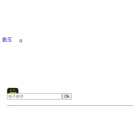
购买
分享到
0
Salar de Uyuni
Bolivia
South America
Landscape
Salt Lake
Ok