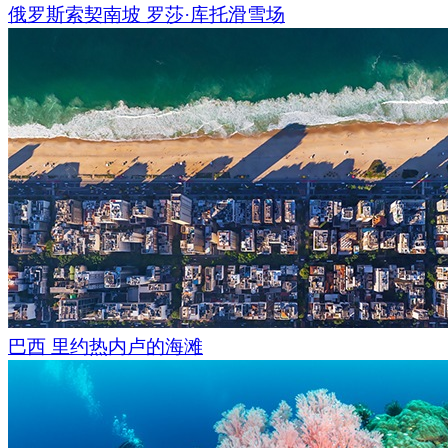
俄罗斯索契南坡 罗莎·库托滑雪场
巴西 里约热内卢的海滩