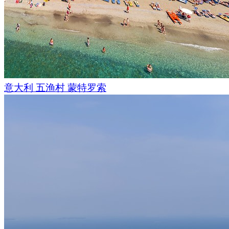
意大利 五渔村 蒙特罗索