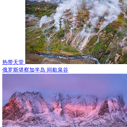
热带天堂
俄罗斯堪察加半岛 间歇泉谷