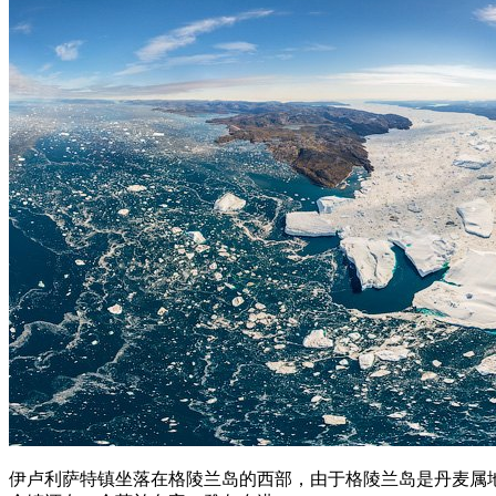
伊卢利萨特镇坐落在格陵兰岛的西部，由于格陵兰岛是丹麦属