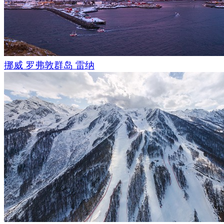
挪威 罗弗敦群岛 雷纳