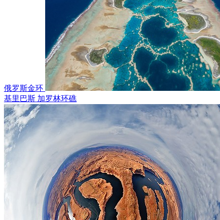
俄罗斯金环
基里巴斯 加罗林环礁