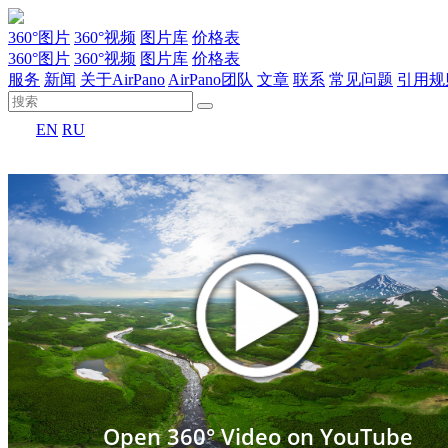
360°图片
360°视频
图片库
价格表
360°图片
360°视频
图片库
价格表
服务
新闻
关于AirPano
AirPano团队
文章
联系
常见问题
引用规
EN
RU
Open 360° Video on YouTube