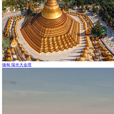
缅甸 瑞光大金塔