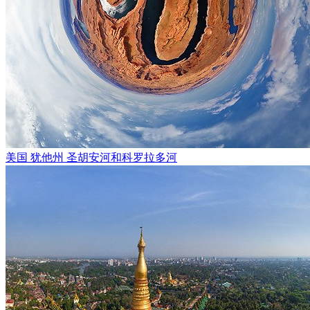
美国 犹他州 圣胡安河和科罗拉多河