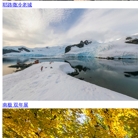
耶路撒冷老城
南极 双年展