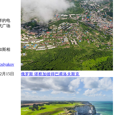
样的电
代广场
加斯相
oslyakov
12月15日
俄罗斯 堪察加彼得巴甫洛夫斯克