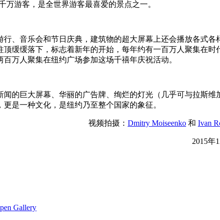
五千万游客，是全世界游客最喜爱的景点之一。
游行、音乐会和节日庆典，建筑物的超大屏幕上还会播放各式各
物柱顶缓缓落下，标志着新年的开始，每年约有一百万人聚集在时
有两百万人聚集在纽约广场参加这场千禧年庆祝活动。
新闻的巨大屏幕、华丽的广告牌、绚烂的灯光（几乎可与拉斯维
，更是一种文化，是纽约乃至整个国家的象征。
视频拍摄：
Dmitry Moiseenko
和
Ivan R
2015年
pen Gallery