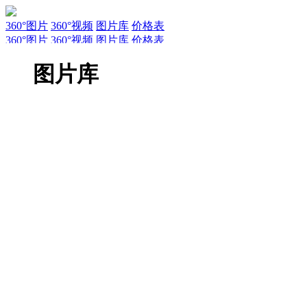
360°图片
360°视频
图片库
价格表
360°图片
360°视频
图片库
价格表
服务
新闻
关于AirPano
AirPano团队
文章
联系
常见问题
引用规
图片库
EN
RU