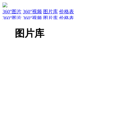
360°图片
360°视频
图片库
价格表
360°图片
360°视频
图片库
价格表
服务
新闻
关于AirPano
AirPano团队
文章
联系
常见问题
引用规
图片库
EN
RU